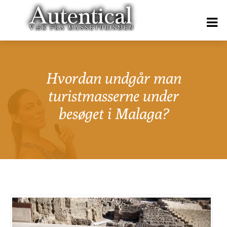
Hvordan undgår man
turistmasserne under
besøget i Malaga?