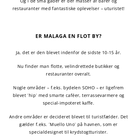
Og i de små gader er der masser af barer og
restauranter med fantastiske oplevelser – uturistet!
ER MALAGA EN FLOT BY?
Ja, det er den blevet indenfor de sidste 10-15 år.
Nu finder man flotte, velindrettede butikker og
restauranter overalt.
Nogle områder – f.eks. bydelen SOHO – er ligefrem
blevet ´hip´ med smarte caféer, terrassevarmere og
special-impoteret kaffe.
Andre områder er decideret blevet til turistfælder. Det
gælder f.eks. ´Muello Uno´ på havnen, som er
specialdesignet til krydstogtturister.