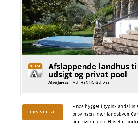
Afslappende landhus ti
GUIDE
udsigt og privat pool
Alpujarras
– AUTHENTIC GUIDES
|
Finca bygget i typisk andalusi
LÆS VIDERE
provinsen, nær landsbyen Car
ned over dalen. Huset er indret