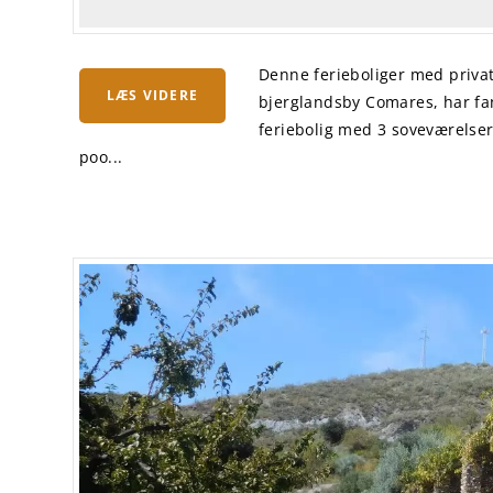
Denne ferieboliger med priva
LÆS VIDERE
bjerglandsby Comares, har fan
feriebolig med 3 soveværelser e
poo...