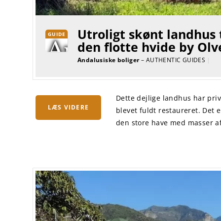
Utroligt skønt landhus 
GUIDE
den flotte hvide by Olv
Andalusiske boliger
– AUTHENTIC GUIDES
|
Dette dejlige landhus har pri
LÆS VIDERE
blevet fuldt restaureret. Det e
den store have med masser af 