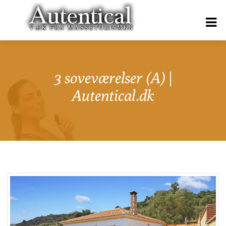
3 soveværelser (A) |
Autentical.dk