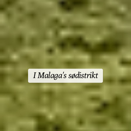
I Malaga's sødistrikt