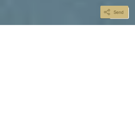
Send
MICHAEL'S TIP:
Dette er vores egen finca - og her gør vi vores
bedste for at I kan få natur og ægte autentiske
oplevelser væk fra masseturismen