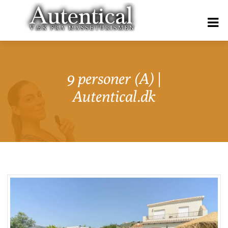
9 personer (A) |
Autentical.dk