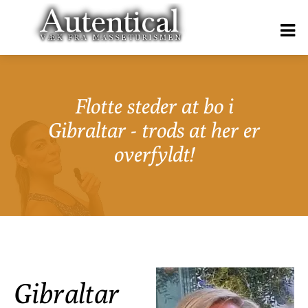
Flotte steder at bo i
Gibraltar - trods at her er
overfyldt!
Gibraltar