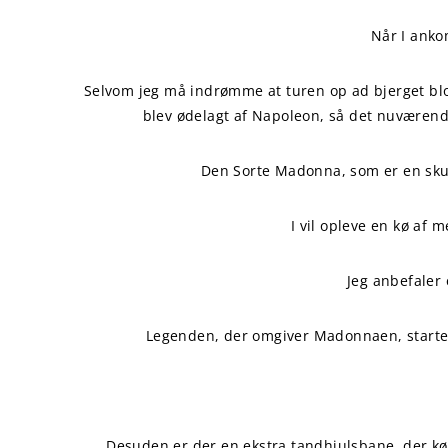
Når I anko
Selvom jeg må indrømme at turen op ad bjerget blot
blev ødelagt af Napoleon, så det nuværende
Den Sorte Madonna, som er en skul
I vil opleve en kø af
Jeg anbefaler 
Legenden, der omgiver Madonnaen, starter 
Desuden er der en ekstra tandhjulsbane, der kø