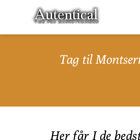
Tag til Montserr
Her får I de beds