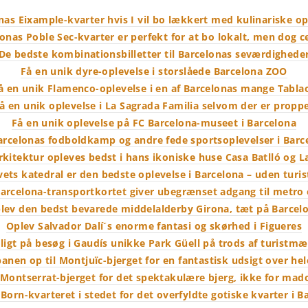
nas Eixample-kvarter hvis I vil bo lækkert med kulinariske op
onas Poble Sec-kvarter er perfekt for at bo lokalt, men dog c
De bedste kombinationsbilletter til Barcelonas seværdighede
Få en unik dyre-oplevelse i storslåede Barcelona ZOO
å en unik Flamenco-oplevelse i en af Barcelonas mange Tabla
å en unik oplevelse i La Sagrada Familia selvom der er propp
Få en unik oplevelse på FC Barcelona-museet i Barcelona
arcelonas fodboldkamp og andre fede sportsoplevelser i Barc
rkitektur opleves bedst i hans ikoniske huse Casa Batlló og L
ets katedral er den bedste oplevelse i Barcelona – uden turis
arcelona-transportkortet giver ubegrænset adgang til metro
lev den bedst bevarede middelalderby Girona, tæt på Barcel
Oplev Salvador Dalí´s enorme fantasi og skørhed i Figueres
oligt på besøg i Gaudís unikke Park Güell på trods af turistm
nen op til Montjuïc-bjerget for en fantastisk udsigt over he
l Montserrat-bjerget for det spektakulære bjerg, ikke for ma
 Born-kvarteret i stedet for det overfyldte gotiske kvarter i B