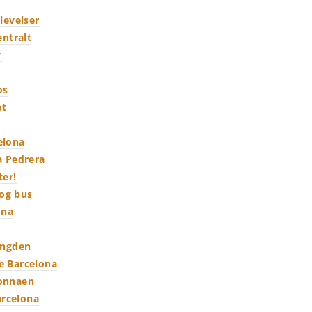
levelser
entralt
r
os
et
elona
a Pedrera
ter!
 og bus
ona
ængden
le Barcelona
donnaen
arcelona