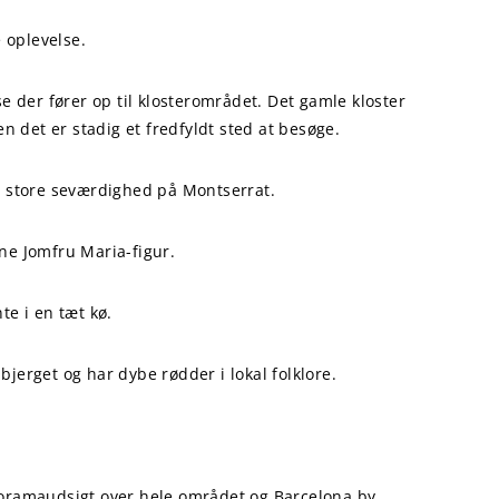
 oplevelse.
 der fører op til klosterområdet. Det gamle kloster
 det er stadig et fredfyldt sted at besøge.
n store seværdighed på Montserrat.
ne Jomfru Maria-figur.
te i en tæt kø.
erget og har dybe rødder i lokal folklore.
noramaudsigt over hele området og Barcelona by.