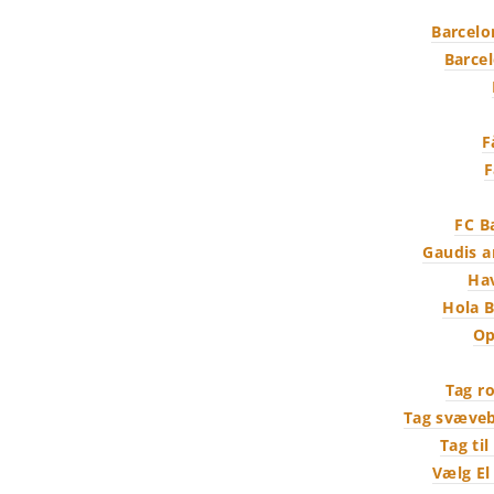
Barcelo
Barcel
F
F
FC B
Gaudis a
Hav
Hola B
Op
Tag r
Tag svæveba
Tag ti
Vælg El