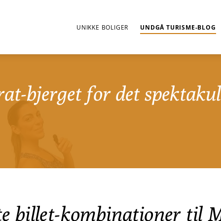
UNIKKE BOLIGER
UNDGÅ TURISME-BLOG
at-bjerget for det spektaku
te billet-kombinationer til 