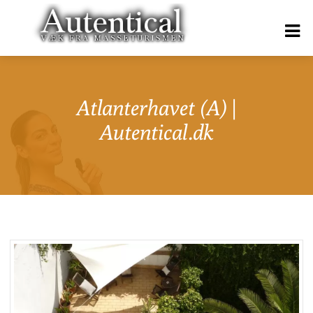
Atlanterhavet (A) |
Autentical.dk