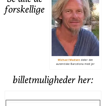
forskellige
Michael Madsen
deler det
autentiske Barcelona med jer
billetmuligheder her: