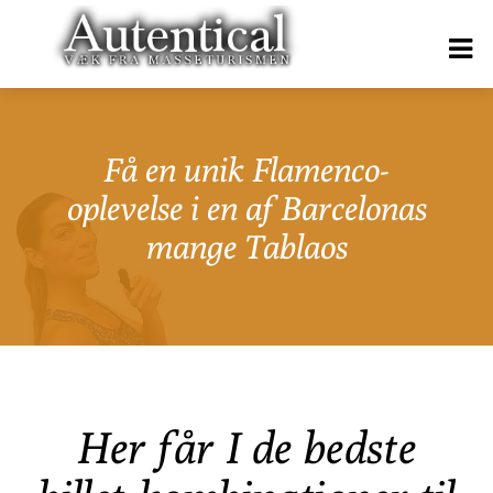
Få en unik Flamenco-
oplevelse i en af Barcelonas
mange Tablaos
Her får I de bedste