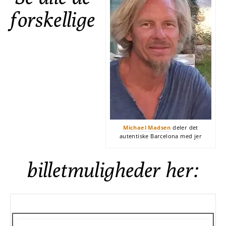
forskellige
Michael Madsen
deler det
autentiske Barcelona med jer
billetmuligheder her: