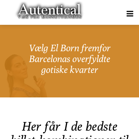
Vælg El Born fremfor
Barcelonas overfyldte
gotiske kvarter
Her får I de bedste