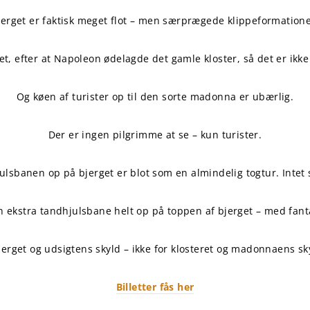
jerget er faktisk meget flot – men særprægede klippeformatione
t, efter at Napoleon ødelagde det gamle kloster, så det er ikke 
Og køen af turister op til den sorte madonna er ubærlig.
Der er ingen pilgrimme at se – kun turister.
lsbanen op på bjerget er blot som en almindelig togtur. Intet 
n ekstra tandhjulsbane helt op på toppen af bjerget – med fanta
jerget og udsigtens skyld – ikke for klosteret og madonnaens sky
Billetter fås her