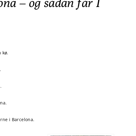
ona – og sådan får I
 kø.
…
.
ona.
rne i Barcelona.