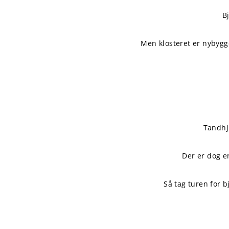
B
Men klosteret er nybygge
Tandhju
Der er dog e
Så tag turen for b