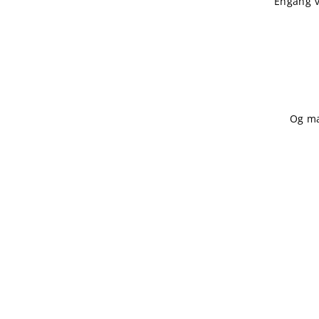
Engang v
Og man