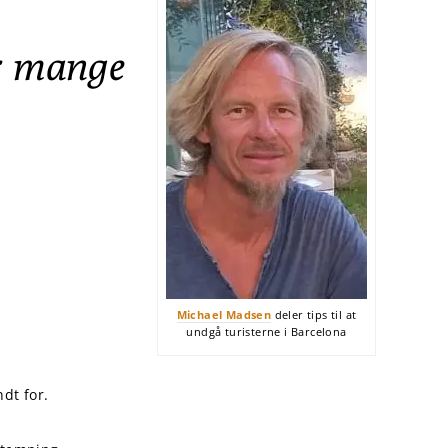
or mange
Michael Madsen
deler tips til at
undgå turisterne i Barcelona
dt for.