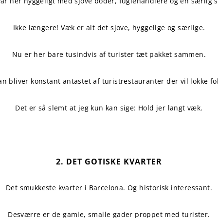
ar her hyggeligt med sjove boder, fuglehandlere og en særlig 
Ikke længere! Væk er alt det sjove, hyggelige og særlige.
Nu er her bare tusindvis af turister tæt pakket sammen.
 bliver konstant antastet af turistrestauranter der vil lokke fo
Det er så slemt at jeg kun kan sige: Hold jer langt væk.
2. DET GOTISKE KVARTER
Det smukkeste kvarter i Barcelona. Og historisk interessant.
Desværre er de gamle, smalle gader proppet med turister.