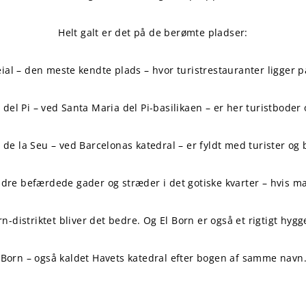
Helt galt er det på de berømte pladser:
ial – den meste kendte plads – hvor turistrestauranter ligger p
 del Pi – ved Santa Maria del Pi-basilikaen – er her turistboder 
a de la Seu – ved Barcelonas katedral – er fyldt med turister og 
ndre befærdede gader og stræder i det gotiske kvarter – hvis ma
n-distriktet bliver det bedre. Og El Born er også et rigtigt hyg
 Born – også kaldet Havets katedral efter bogen af samme navn. 