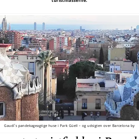
turistmasserne.
Gaudí´s pandekageagtige huse i Park Güell – og udsigten over Barcelona by