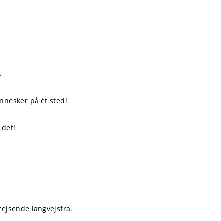
.
nesker på ét sted!
 det!
rejsende langvejsfra.