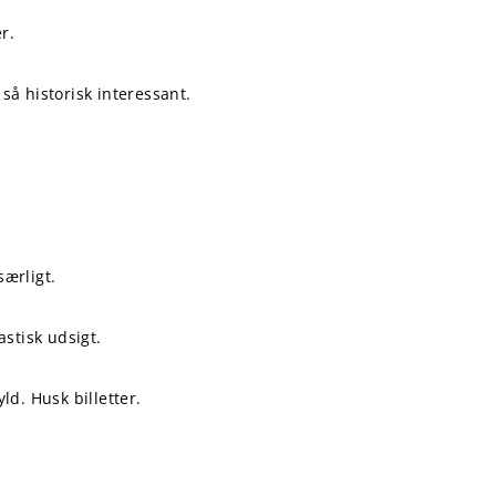
r.
så historisk interessant.
særligt.
stisk udsigt.
ld. Husk billetter.