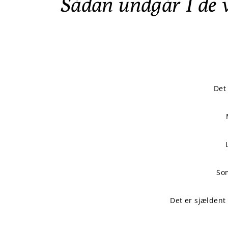
Sådan undgår I de v
Det
Som
Det er sjældent