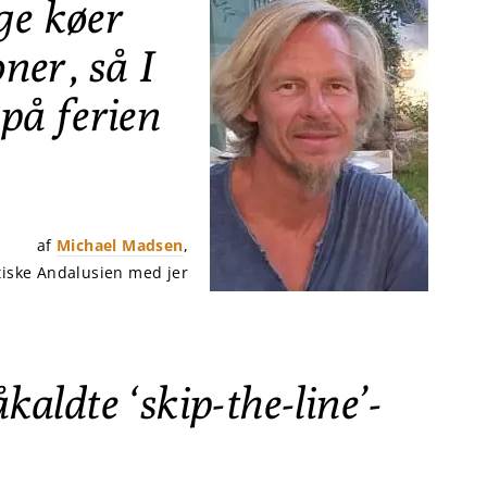
ge køer
oner, så I
 på ferien
af
Michael Madsen
,
tiske Andalusien med jer
kaldte ‘skip-the-line’-