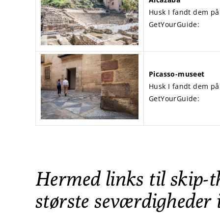
Husk I fandt dem p
GetYourGuide:
Picasso-museet
Husk I fandt dem p
GetYourGuide:
Hermed links til skip-th
største seværdigheder 