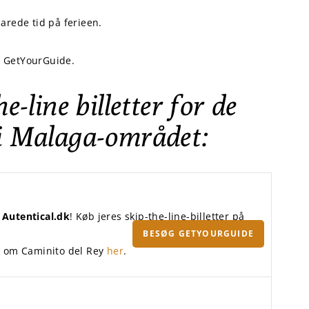
parede tid på ferieen.
er GetYourGuide.
e-line billetter for de
 i Malaga-området:
å
Autentical.dk
! Køb jeres skip-the-line-billetter på
BESØG GETYOURGUIDE
el om Caminito del Rey
her
.