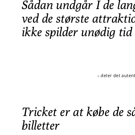
Sådan undgår I de lan
ved de største attrakti
ikke spilder unødig tid
– deler det auten
Tricket er at købe de så
billetter