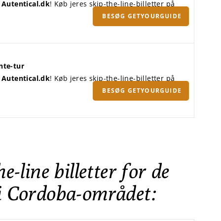
å
Autentical.dk
! Køb jeres skip-the-line-billetter på
BESØG GETYOURGUIDE
nte-tur
å
Autentical.dk
! Køb jeres skip-the-line-billetter på
BESØG GETYOURGUIDE
e-line billetter for de
 i Cordoba-området: