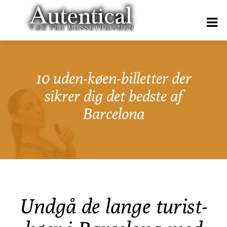
10 uden-køen-billetter der
sikrer dig det bedste af
Barcelona
Undgå de lange turist-