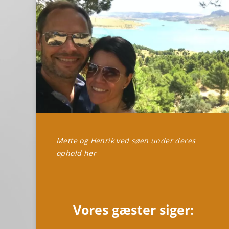
Mette og Henrik ved søen under deres
ophold her
Vores gæster siger: