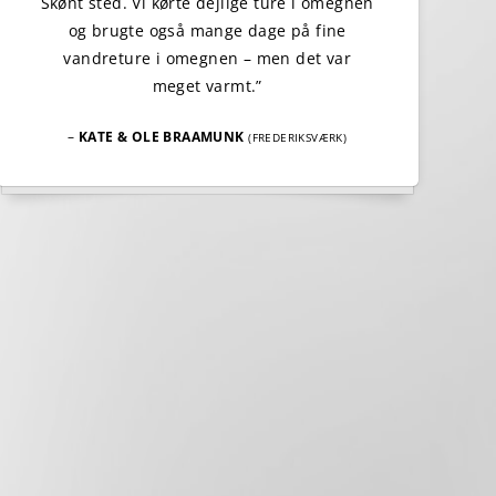
Skønt sted. Vi kørte dejlige ture i omegnen
og brugte også mange dage på fine
vandreture i omegnen – men det var
meget varmt.”
–
KATE & OLE BRAAMUNK
(FREDERIKSVÆRK)